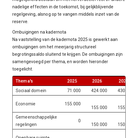
nadelige effecten in de toekomst, bij gelijkblijvende
regelgeving, alsnog op te vangen middels inzet van de
reserve.
Ombuigingen na kadernota
Na vaststelling van de kadernota 2025 is gewerkt aan
ombuigingen om het meerjarig structureel
begrotingssaldo sluitend te krijgen. De ombuigingen zijn
samengevoegd per thema, en worden hieronder
toegelicht.
Thema's
2025
2026
2027
Sociaal domein
71.000
424.000
430.000
Economie
155.000
155.000
155.000
Gemeenschappelijke
0
regelingen
150.000
150.000
Openbare ruimte