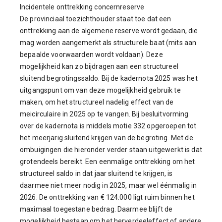
Incidentele onttrekking concernreserve
De provinciaal toezichthouder staat toe dat een
onttrekking aan de algemene reserve wordt gedaan, die
mag worden aangemerkt als structurele baat (mits aan
bepaalde voorwaarden wordt voldaan). Deze
mogelijkheid kan zo bijdragen aan een structureel
sluitend begrotingssaldo. Bij de kadernota 2025 was het
uitgangspunt om van deze mogelijkheid gebruik te
maken, om het structureel nadelig effect van de
meicirculaire in 2025 op te vangen. Bij besluitvorming
over de kadernota is middels motie 332 opgeroepen tot
het meerjarig sluitend krijgen van de begroting. Met de
ombuigingen die hieronder verder staan uitgewerkt is dat
grotendeels bereikt. Een eenmalige onttrekking om het
structureel saldo in dat jaar sluitend te krijgen, is
daarmee niet meer nodig in 2025, maar wel éénmalig in
2026. De onttrekking van € 124.000 ligt ruim binnen het
maximaal toegestane bedrag. Daarmee blijft de
mogelijkheid bestaan om het herverdeeleffect of andere