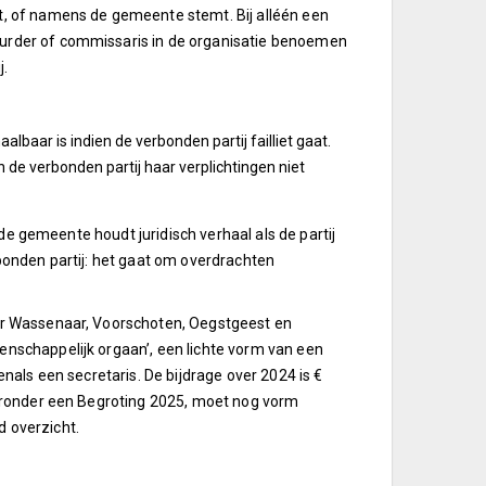
, of namens de gemeente stemt. Bij alléén een
rder of commissaris in de organisatie benoemen
j.
lbaar is indien de verbonden partij failliet gaat.
de verbonden partij haar verplichtingen niet
de gemeente houdt juridisch verhaal als de partij
erbonden partij: het gaat om overdrachten
r Wassenaar, Voorschoten, Oegstgeest en
schappelijk orgaan’, een lichte vorm van een
als een secretaris. De bijdrage over 2024 is €
aronder een Begroting 2025, moet nog vorm
 overzicht.