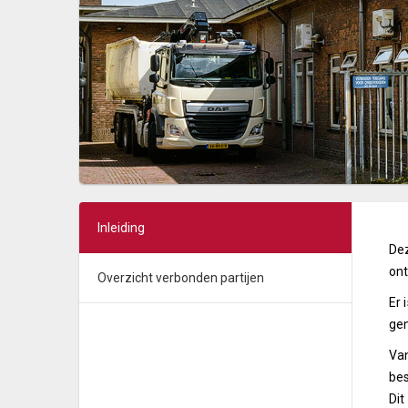
Inleiding
Dez
ont
Overzicht verbonden partijen
Er 
ge
Va
bes
Dit