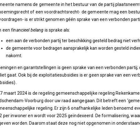
eente namens de gemeente in het bestuur van de partij plaatsneemt
oemingsrecht of een voordrachtsrecht- de gemeente mag een bestuu
voordragen- is er strikt genomen géén sprake van een verbonden parti
n een
financieel belang
is sprake als:
een aan de verbonden partij ter beschikking gesteld bedrag niet verhaa
de gemeente voor bedragen aansprakelijk kan worden gesteld indien 
nakomt.
 leningen en garantstellingen is geen sprake van een verbonden partij; 
lliet gaat. Ook bij de exploitatiesubsidies is er geen sprake van een v
bsidies).
7 maart 2024 is de regeling gemeenschappelijke regeling Rekenkame
dschendam-Voorburg door uw raad aangegaan. Dit betreft een ‘gemeen
eenschappelijke regeling. Er zijn 6 onafhankelijke leden benoemd even
2 per inwoner en wordt voor 2025 geïndexeerd. De formalisering, wa
even worden. Daarom staat deze nog niet opgenomen in onderstaand