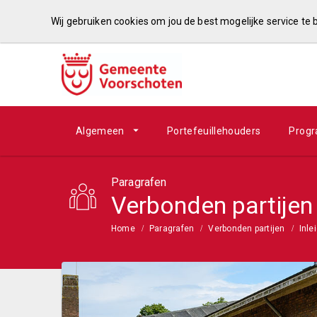
Wij gebruiken cookies om jou de best mogelijke service te
Algemeen
Portefeuillehouders
Prog
Paragrafen
Verbonden partijen
Home
Paragrafen
Verbonden partijen
Inle