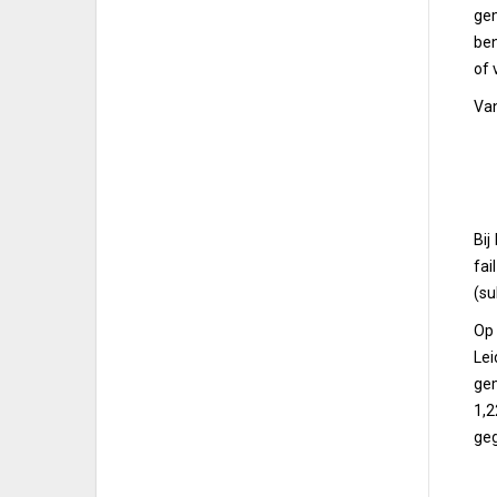
gem
ben
of 
Va
Bij
fai
(su
Op 
Lei
gem
1,2
geg