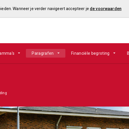
 bieden. Wanneer je verder navigeert accepteer je
de voorwaarden
ramma's
Paragrafen
Financiële begroting
B
iding