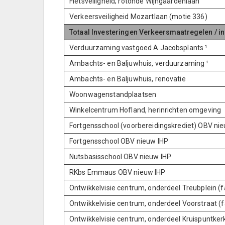
Fietsveiligheid; rotonde Wijngaardenlaan
Verkeersveiligheid Mozartlaan (motie 336)
Totaal Investeringen Verkeersmaatregelen / in
Verduurzaming vastgoed A Jacobsplants ¹
Ambachts- en Baljuwhuis, verduurzaming ¹
Ambachts- en Baljuwhuis, renovatie
Woonwagenstandplaatsen
Winkelcentrum Hofland, herinrichten omgeving
Fortgensschool (voorbereidingskrediet) OBV ni
Fortgensschool OBV nieuw IHP
Nutsbasisschool OBV nieuw IHP
RKbs Emmaus OBV nieuw IHP
Ontwikkelvisie centrum, onderdeel Treubplein (f
Ontwikkelvisie centrum, onderdeel Voorstraat (f
Ontwikkelvisie centrum, onderdeel Kruispuntkerk