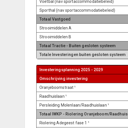
Voetbal (nav sportaccommodatiebeleid)
Sporthal (nav sportaccommodatiebeleid)
Totaal Vastgoed
Strooimiddelen A
Strooimiddelen B
Totaal Tractie - Buiten gesloten systeem
Totale Investeringen buiten gesloten systeem
Investeringsplanning 2025 - 2029
Omschrijving investering
Oranjeboomstraat ¹
Raadhuislaan ¹
Persleiding Molenlaan/Raadhuislaan ¹
Totaal IWKP - Riolering Oranjeboom/Raadhui
Riolering Adegeest fase 1 ¹