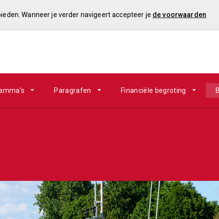
 bieden. Wanneer je verder navigeert accepteer je
de voorwaarden
ramma's
Paragrafen
Financiële begroting
B