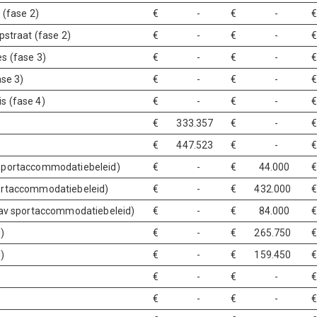
 (fase 2)
€ -
€ -
€
pstraat (fase 2)
€ -
€ -
s (fase 3)
€ -
€ -
ase 3)
€ -
€ -
s (fase 4)
€ -
€ -
€ 333.357
€ -
€ 447.523
€ -
 sportaccommodatiebeleid)
€ -
€ 44.000
portaccommodatiebeleid)
€ -
€ 432.000
(nav sportaccommodatiebeleid)
€ -
€ 84.000
)
€ -
€ 265.750
€
)
€ -
€ 159.450
€
€ -
€ -
€
€ -
€ -
€