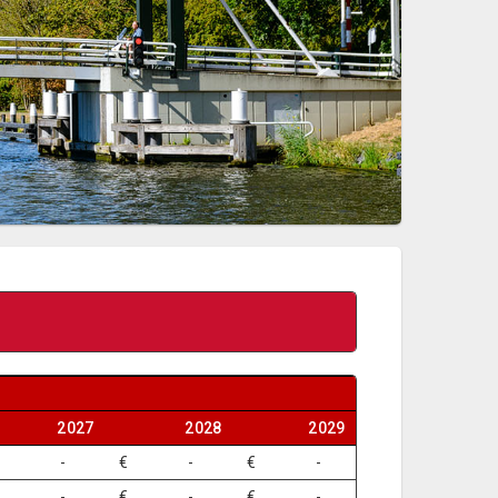
2027
2028
2029
€ -
€ -
€ -
€ -
€ -
€ -