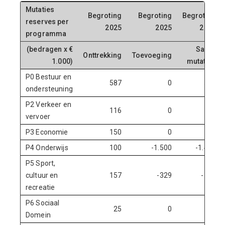
Mutaties
Begroting
Begroting
Begroting
reserves per
2025
2025
2025
programma
(bedragen x €
Saldo
Onttrekking
Toevoeging
1.000)
mutaties
P0 Bestuur en
587
0
587
ondersteuning
P2 Verkeer en
116
0
116
vervoer
P3 Economie
150
0
150
P4 Onderwijs
100
-1.500
-1.400
P5 Sport,
cultuur en
157
-329
-172
recreatie
P6 Sociaal
25
0
25
Domein