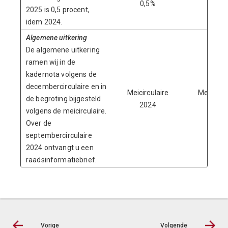
0,5%
0,5%
2025 is 0,5 procent,
idem 2024.
Algemene uitkering
De algemene uitkering
ramen wij in de
kadernota volgens de
decembercirculaire en in
Meicirculaire
Meicircul
de begroting bijgesteld
2024
2023
volgens de meicirculaire.
Over de
septembercirculaire
2024 ontvangt u een
raadsinformatiebrief.
Vorige
Volgende