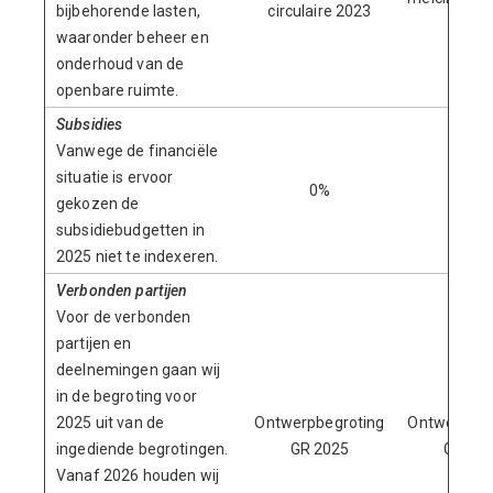
bijbehorende lasten,
circulaire 2023
waaronder beheer en
onderhoud van de
openbare ruimte.
Subsidies
Vanwege de financiële
situatie is ervoor
0%
4,4%
gekozen de
subsidiebudgetten in
2025 niet te indexeren.
Verbonden partijen
Voor de verbonden
partijen en
deelnemingen gaan wij
in de begroting voor
2025 uit van de
Ontwerpbegroting
Ontwerpbeg
ingediende begrotingen.
GR 2025
GR 20
Vanaf 2026 houden wij