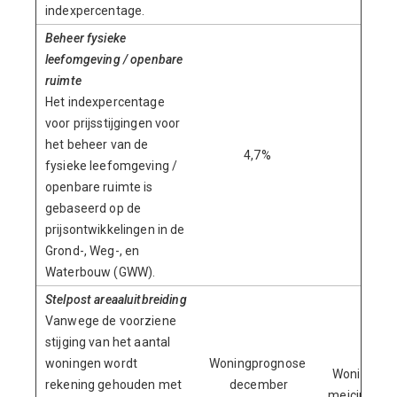
indexpercentage.
Beheer fysieke
leefomgeving / openbare
ruimte
Het indexpercentage
voor prijsstijgingen voor
het beheer van de
4,7%
6,0%
fysieke leefomgeving /
openbare ruimte is
gebaseerd op de
prijsontwikkelingen in de
Grond-, Weg-, en
Waterbouw (GWW).
Stelpost areaaluitbreiding
Vanwege de voorziene
stijging van het aantal
woningen wordt
Woningprognose
Woningpro
rekening gehouden met
december
meicirculai