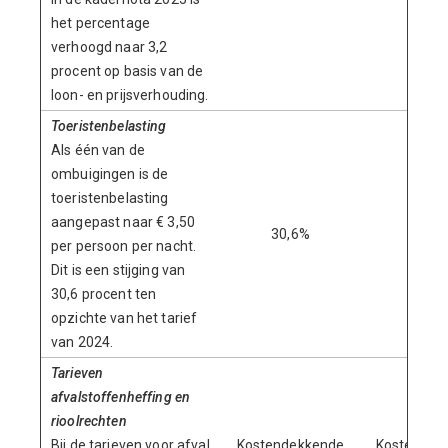
het percentage
verhoogd naar 3,2
procent op basis van de
loon- en prijsverhouding.
Toeristenbelasting
Als één van de
ombuigingen is de
toeristenbelasting
aangepast naar € 3,50
30,6%
per persoon per nacht.
Dit is een stijging van
30,6 procent ten
opzichte van het tarief
van 2024.
Tarieven
afvalstoffenheffing en
rioolrechten
Bij de tarieven voor afval
Kostendekkende
Kostendek