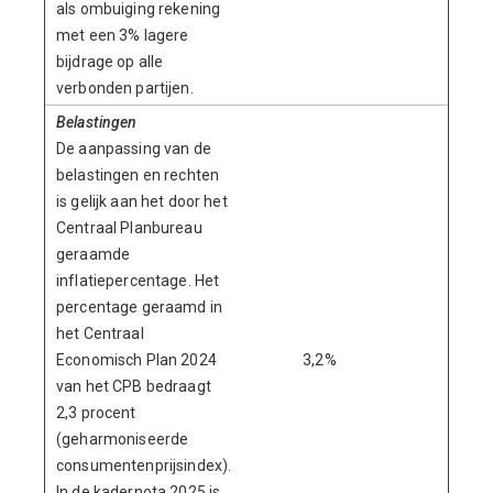
als ombuiging rekening
met een 3% lagere
bijdrage op alle
verbonden partijen.
Belastingen
De aanpassing van de
belastingen en rechten
is gelijk aan het door het
Centraal Planbureau
geraamde
inflatiepercentage. Het
percentage geraamd in
het Centraal
Economisch Plan 2024
3,2%
4,4%
van het CPB bedraagt
2,3 procent
(geharmoniseerde
consumentenprijsindex).
In de kadernota 2025 is