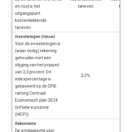
en riool is het
tarieven
tariev
uitgangspunt
kostendekkende
tarieven.
Investeringen (nieuw)
Voor de investeringen is
(waar nodig) rekening
gehouden met een
stijging van het prijspeil
van 2,3 procent. Dit
2,3%
2,4%
indexpercentage is
gebaseerd op de CPB-
raming Centraal
Economisch plan 2024
(inflatie eurozone
(HICP)).
Rekenrente
De omslagrente voor