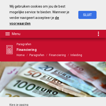
Wij gebruiken cookies om jou de best
mogelijke service te bieden. Wanneer je
SLUIT
verder navigeert accepteer je
de
Begroting
2025-2028
voorwaarden
Paragrafen
Financiering
Home
Paragrafen
Financiering
Inleiding