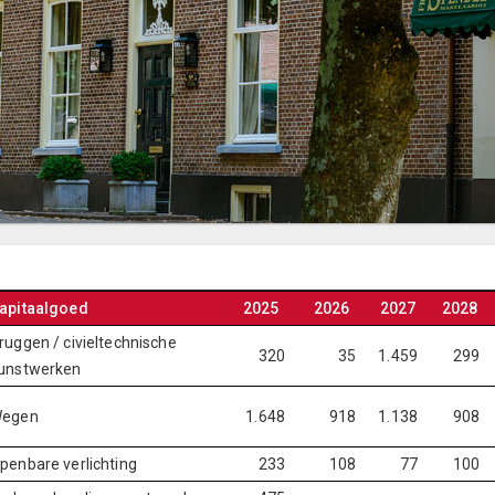
apitaalgoed
2025
2026
2027
2028
ruggen / civieltechnische
320
35
1.459
299
unstwerken
egen
1.648
918
1.138
908
penbare verlichting
233
108
77
100