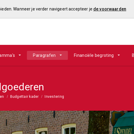
 bieden. Wanneer je verder navigeert accepteer je
de voorwaarden
ramma's
Paragrafen
Financiële begroting
B
lgoederen
ren
Budgettair kader
Investering