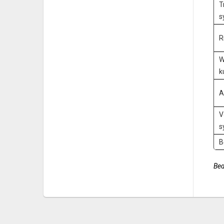
T
s
R
W
k
A
V
s
B
Bed