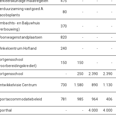
erkeerskundige maatregelen
475
-
-
-
erduurzaming vastgoed A
80
-
-
-
acobsplants
mbachts- en Baljuwhuis
370
-
-
-
verbouwing)
oonwagenstandplaatsen
820
-
-
-
inkelcentrum Hofland
240
-
-
-
ortgensschool
150
150
-
-
voorbereidingskrediet)
ortgensschool
-
250
2.390
2.390
ntwikkelvisie Centrum
730
1.580
890
1.130
portaccommodatiebeleid
781
985
964
406
porthal
-
-
4.000
4.000