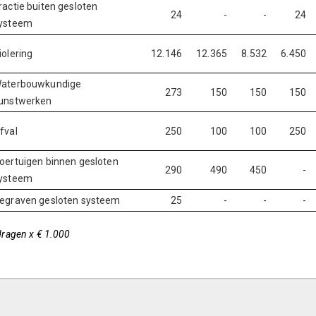
ractie buiten gesloten
24
-
-
24
ysteem
iolering
12.146
12.365
8.532
6.450
aterbouwkundige
273
150
150
150
unstwerken
fval
250
100
100
250
oertuigen binnen gesloten
290
490
450
-
ysteem
egraven gesloten systeem
25
-
-
-
ragen x € 1.000