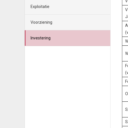
V
Exploitatie
V
J
Voorziening
A
(
Investering
W
W
F
(
F
O
S
S