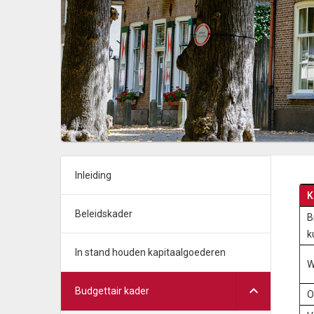
Inleiding
K
Beleidskader
B
k
In stand houden kapitaalgoederen
W
Budgettair kader
O