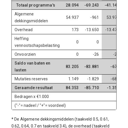
Totaal programma's
28.094
-69.243
-41.149
2
Algemene
54.937
-961
53.977
5
dekkingsmiddelen
Overhead
173
-13.650
-13.477
Heffing
0
0
0
vennootschapsbelasting
Onvoorzien
0
-26
-26
Saldo van baten en
83.205
-83.881
-676
7
lasten
Mutaties reserves
1.149
-1.829
-681
Geraamde resultaat
84.353
-85.710
-1.357
7
Bedragen x €1.000
("-"= nadeel / "+"= voordeel)
* De Algemene dekkingsmiddelen (taakveld 0.5, 0.61,
0.62, 0.64, 0.7 en taakveld 3.4), de overhead (taakveld