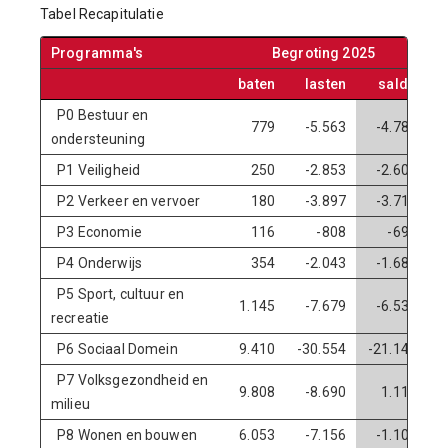
Tabel Recapitulatie
Programma's
Begroting 2025
baten
lasten
saldo
P0 Bestuur en
779
-5.563
-4.784
ondersteuning
P1 Veiligheid
250
-2.853
-2.603
P2 Verkeer en vervoer
180
-3.897
-3.717
P3 Economie
116
-808
-692
P4 Onderwijs
354
-2.043
-1.689
P5 Sport, cultuur en
1.145
-7.679
-6.534
recreatie
P6 Sociaal Domein
9.410
-30.554
-21.144
P7 Volksgezondheid en
9.808
-8.690
1.118
milieu
P8 Wonen en bouwen
6.053
-7.156
-1.103