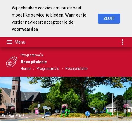
Wij gebruiken cookies om jou de best
mogelijke service te bieden. Wanneer je
SLUIT
verder navigeert accepteer je
de
Begroting
2025-2028
voorwaarden
Programma's
Recapitulatie
Home
Programma's
Recapitulatie