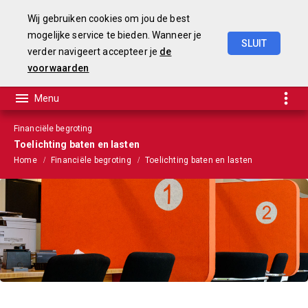
Wij gebruiken cookies om jou de best
mogelijke service te bieden. Wanneer je
SLUIT
verder navigeert accepteer je
de
Begroting
2025-2028
voorwaarden
Financiële begroting
Toelichting baten en lasten
Home
Financiële begroting
Toelichting baten en lasten