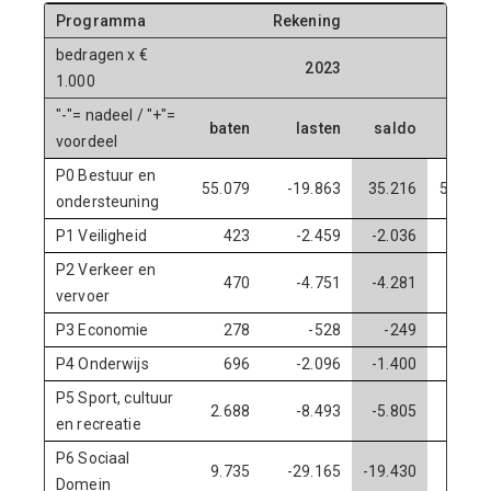
Programma
Rekening
bedragen x €
2023
1.000
"-"= nadeel / "+"=
baten
lasten
saldo
baten
voordeel
P0 Bestuur en
55.079
-19.863
35.216
57.725
ondersteuning
P1 Veiligheid
423
-2.459
-2.036
230
P2 Verkeer en
470
-4.751
-4.281
296
vervoer
P3 Economie
278
-528
-249
323
P4 Onderwijs
696
-2.096
-1.400
830
P5 Sport, cultuur
2.688
-8.493
-5.805
1.396
en recreatie
P6 Sociaal
9.735
-29.165
-19.430
9.622
Domein