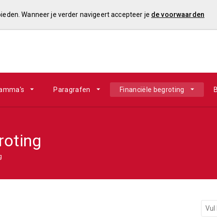
 bieden. Wanneer je verder navigeert accepteer je
de voorwaarden
ramma's
Paragrafen
Financiële begroting
B
roting
g