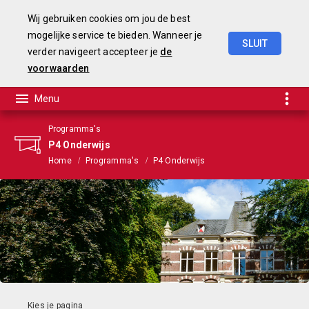
Wij gebruiken cookies om jou de best
mogelijke service te bieden. Wanneer je
SLUIT
verder navigeert accepteer je
de
Begroting
2025-2028
voorwaarden
Programma's
P4 Onderwijs
Home
Programma's
P4 Onderwijs