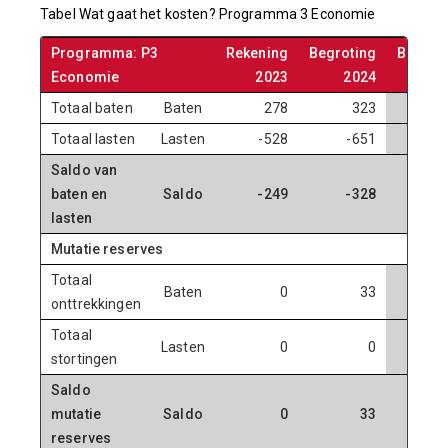
Tabel Wat gaat het kosten? Programma 3 Economie
Programma: P3
Rekening
Begroting
Begrot
Economie
2023
2024
20
Totaal baten
Baten
278
323
3
Totaal lasten
Lasten
-528
-651
-
Saldo van
baten en
Saldo
-249
-328
-
lasten
Mutatie reserves
Totaal
Baten
0
33
1
onttrekkingen
Totaal
Lasten
0
0
stortingen
Saldo
mutatie
Saldo
0
33
1
reserves