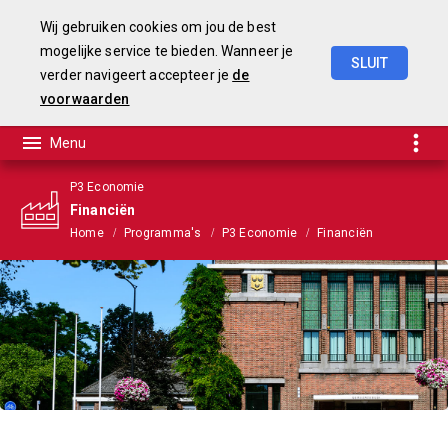
Wij gebruiken cookies om jou de best
mogelijke service te bieden. Wanneer je
SLUIT
verder navigeert accepteer je
de
Begroting
2025-2028
voorwaarden
P3 Economie
Financiën
Home
Programma's
P3 Economie
Financiën