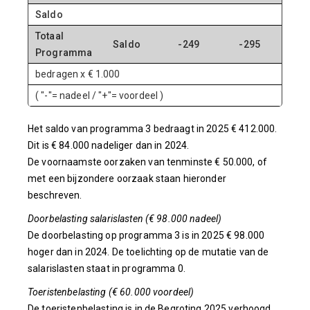
Saldo
Totaal
Saldo
-249
-295
-
Programma
bedragen x € 1.000
( "-"= nadeel / "+"= voordeel )
Het saldo van programma 3 bedraagt in 2025 € 412.000.
Dit is € 84.000 nadeliger dan in 2024.
De voornaamste oorzaken van tenminste € 50.000, of
met een bijzondere oorzaak staan hieronder
beschreven.
Doorbelasting salarislasten (€ 98.000 nadeel)
De doorbelasting op programma 3 is in 2025 € 98.000
hoger dan in 2024. De toelichting op de mutatie van de
salarislasten staat in programma 0.
Toeristenbelasting (€ 60.000 voordeel)
De toeristenbelasting is in de Begroting 2025 verhoogd