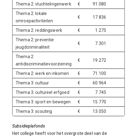
Thema 2: vluchtelingenwerk
€
91.080
Nee
Thema 2: lokale
€
17.836
Nee
omroepactiviteiten
Thema 2: reddingswerk
€
1.275
Ja
Thema 2: preventie
€
7.301
Ja
jeugdcriminaliteit
Thema 2:
€
19.272
Ja
antidiscriminatievoorziening
Thema 2: werk en inkomen
€
71.100
Ja
Thema 3: cultuur
€
60.964
Ja
Thema 3: cultureel erfgoed
€
7.745
Ja
Thema 3: sport en bewegen
€
15.770
Ja
Thema 3: scouting
€
13.050
Ja
Subsidieplafonds
Het college heeft voor het overgrote deel van de