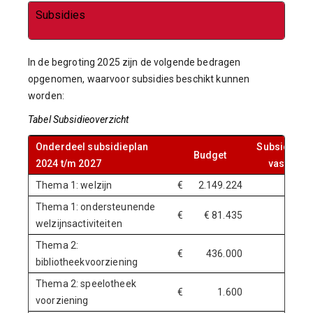
Subsidies
In de begroting 2025 zijn de volgende bedragen
opgenomen, waarvoor subsidies beschikt kunnen
worden:
Tabel Subsidieoverzicht
Onderdeel subsidieplan
Subsidiepl
Budget
2024 t/m 2027
vastgeste
Thema 1: welzijn
€
2.149.224
Nee
Thema 1: ondersteunende
€
€ 81.435
ja
welzijnsactiviteiten
Thema 2:
€
436.000
Nee
bibliotheekvoorziening
Thema 2: speelotheek
€
1.600
Nee
voorziening