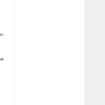
ken
dit