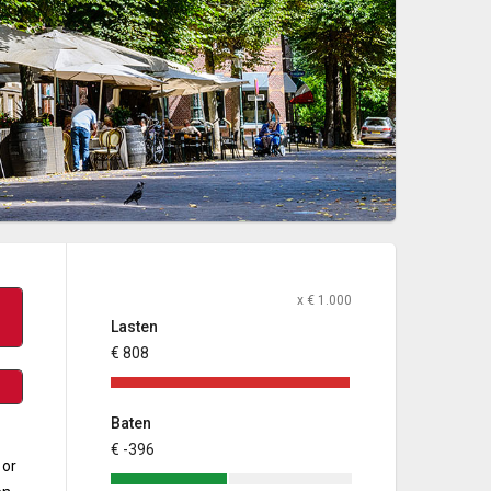
x € 1.000
Lasten
€ 808
Baten
€ -396
oor