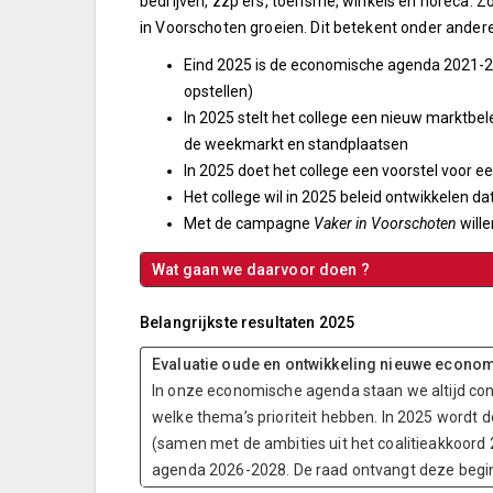
bedrijven, zzp’ers, toerisme, winkels en horeca.
in Voorschoten groeien. Dit betekent onder ander
Eind 2025 is de economische agenda 2021-
opstellen)
In 2025 stelt het college een nieuw marktbel
de weekmarkt en standplaatsen
In 2025 doet het college een voorstel voor e
Het college wil in 2025 beleid ontwikkelen 
Met de campagne
Vaker in Voorschoten
will
Wat gaan we daarvoor 
Belangrijkste resultaten 2025
Evaluatie oude en ontwikkeling nieuwe econ
In onze economische agenda staan we altijd co
welke thema’s prioriteit hebben. In 2025 wordt 
(samen met de ambities uit het coalitieakkoord 
agenda 2026-2028. De raad ontvangt deze begin 