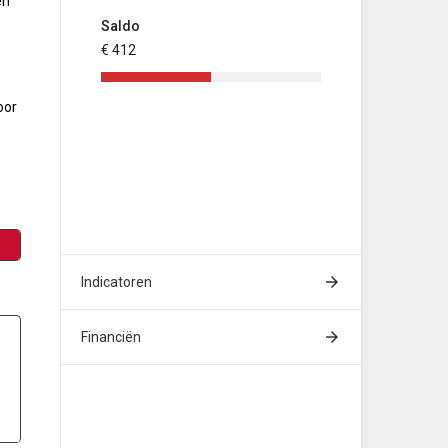
en
Saldo
€ 412
oor
Indicatoren
Financiën