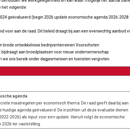
 Zo behouden we werkgelegenheid en kan waar mogelijk het aantal ban
e het volgende:
2024 geëvalueerd (begin 2026 update economische agenda 2026-2028
eid voor aan de raad. Dit beleid draagt bij aan een evenwichtig aanbod v
en brede ontwikkelvisie bedrijventerreinen Voorschoten
dat bijdraagt aan broedplaatsen voor nieuw ondernemerschap
en we ons bereik onder dagjesmensen en toeristen vergroten
doen ?
omische agenda
ncrete maatregelen per economisch thema. De raad geeft daarbij aan
de huidige agenda geëvalueerd. De inzichten uit deze evaluatie dienen
2022-2026) als input voor een update. Hieruit volgt de economische
2026 ter vaststelling.