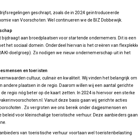
drijfsregelingen geschrapt, zoals de in 2024 geïntroduceerde
conomie van Voorschoten. Wel continueren we de BIZ Dobbewijk.
rschap
at bijdraagt aan broedplaatsen voor startende ondernemers. Dit is een
t het sociaal domein. Onderdeel hiervan is het creëren van flexplek
AKI-doelgroep). Zo nodigen we nieuw ondernemerschap uit in het
jesmensen en toeristen
rnwaarden cultuur, culinair en kwaliteit. Wij vinden het belangrijk om 
an andere plaatsen in de regio. Daarom willen wij een aantal gerichte
regio nóg beter op de kaart zetten. In 2024 is hiervoor een sterke
akerinvoorschoten.nl. Vanuit deze basis gaan wij gerichte acties
Voorschoten
. Zo vergroten we ons bereik onder dagjesmensen en
e beleid voor kleinschalige toeristische verhuur. Deze aanbieders gaan
ne.
anbieders van toeristische verhuur voortaan wel toeristenbelasting