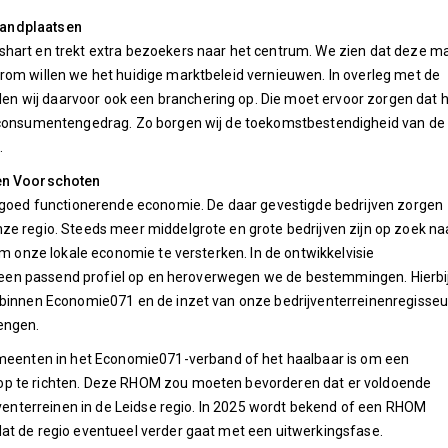
tandplaatsen
shart en trekt extra bezoekers naar het centrum. We zien dat deze m
rom willen we het huidige marktbeleid vernieuwen. In overleg met de
 wij daarvoor ook een branchering op. Die moet ervoor zorgen dat 
e consumentengedrag. Zo borgen wij de toekomstbestendigheid van de
.
nen Voorschoten
n goed functionerende economie. De daar gevestigde bedrijven zorgen
ze regio. Steeds meer middelgrote en grote bedrijven zijn op zoek na
om onze lokale economie te versterken. In de ontwikkelvisie
in een passend profiel op en heroverwegen we de bestemmingen. Hierbi
 binnen Economie071 en de inzet van onze bedrijventerreinenregisseu
engen.
enten in het Economie071-verband of het haalbaar is om een
op te richten. Deze RHOM zou moeten bevorderen dat er voldoende
ijventerreinen in de Leidse regio. In 2025 wordt bekend of een RHOM
at de regio eventueel verder gaat met een uitwerkingsfase.