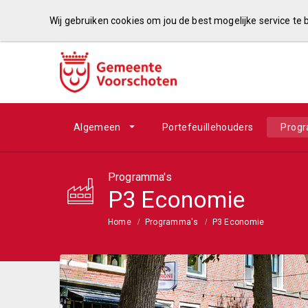
Wij gebruiken cookies om jou de best mogelijke service te
Algemeen
Portefeuillehouders
Prog
Programma's
P3 Economie
Home
Programma's
P3 Economie