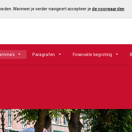
 bieden. Wanneer je verder navigeert accepteer je
de voorwaarden
ramma's
Paragrafen
Financiële begroting
B