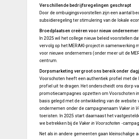
Verschillende bedrijfsregelingen geschrapt
Door de ombuigingsvoorstellen zijn een aantal be
subsidieregeling ter stimulering van de lokale e
Broedplaatsen creëren voor nieuw onderneme
In 2025 wil het college nieuw beleid voorstellen d
vervolg op het MERAKI-project in samenwerking me
voor nieuwe ondernemers (onder meer uit de MER
centrum.
Dorpsmarketing vergroot ons bereik onder dag
Voorschoten heeft een authentiek profiel met de ke
profiel uit te dragen. Het onderscheidt ons dorp v
promotiecampagnes opzetten om Voorschoten in de 
basis gelegd met de ontwikkeling van de website v
ondernemen onder de campagnenaam
Vaker in 
toeristen. In 2025 start daarnaast het vastgesteld
we betrekken bij de
Vaker in Voorschoten
-campag
Net als in andere gemeenten gaan kleinschalige a