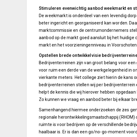
Stimuleren evenwichtig aanbod weekmarkt en s
De weekmarkt is onderdeel van een levendig dorp
beter ingericht en georganiseerd kan worden. Daa
marktcommissie en de centrumondernemers stellen
aanbod op de markt goed aansluit bij het huidig
markt en het voorzieningenniveau in Voorschoten
Opstellen brede ontwikkelvisie bedrijventerrei
Bedrijventerreinen zijn van groot belang voor ee
voor ruim een derde van de werkgelegenheid in on
vierkante meters. Het college ziet hierin de kans 
bedrijventerreinen stellen wij per bedrijventerre
helpt de kennis die wij hierover hebben opgedaan
Zo kunnen we vraag en aanbod beter bij elkaar br
Samenhangend hiermee onderzoeken de zes geme
regionale herontwikkelingsmaatschappij (RHOM) 
ruimte is voor bedrijven op de verschillende bedr
haalbaar is. Er is dan een go/no-go-moment voord