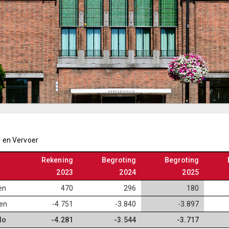
 en Vervoer
Rekening
Begroting
Begroting
2023
2024
2025
en
470
296
180
en
-4.751
-3.840
-3.897
do
-4.281
-3.544
-3.717