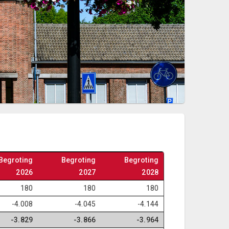
Begroting
Begroting
Begroting
2026
2027
2028
180
180
180
-4.008
-4.045
-4.144
-3.829
-3.866
-3.964