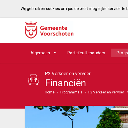
Wij gebruiken cookies om jou de best mogelijke service te
Algemeen
Portefeuillehouders
Prog
P2 Verkeer en vervoer
Financiën
Home
Programma's
P2 Verkeer en vervoer