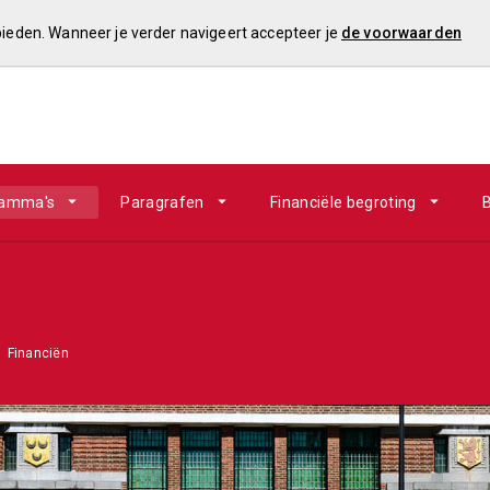
 bieden. Wanneer je verder navigeert accepteer je
de voorwaarden
ramma's
Paragrafen
Financiële begroting
B
Financiën