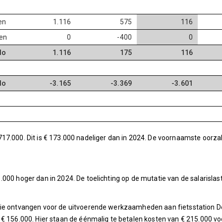
en
1.116
575
116
en
0
-400
0
do
1.116
175
116
do
-3.165
-3.369
-3.601
17.000. Dit is € 173.000 nadeliger dan in 2024. De voornaamste oorz
000 hoger dan in 2024. De toelichting op de mutatie van de salarisla
die ontvangen voor de uitvoerende werkzaamheden aan fietsstation D
€ 156.000. Hier staan de éénmalig te betalen kosten van € 215.000 voo