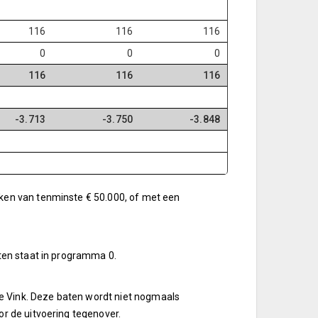
116
116
116
0
0
0
116
116
116
-3.713
-3.750
-3.848
aken van tenminste € 50.000, of met een
sten staat in programma 0.
e Vink. Deze baten wordt niet nogmaals
r de uitvoering tegenover.