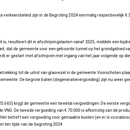
ota verkeersbeleid zijn in de Begroting 2024 eenmalig respectievelijk
is, resulteert dit in afschrijvingslasten vanaf 2025, middels een bijd
 feit, dat de gemeente voor een geboorde tunnel op het grondgebied v
t er gestart met afschrijven met ingang van het jaar volgende op die 
rekking tot de uitrol van glasvezel in de gemeente Voorschoten pl
gemeente. De begrote baten (degeneratievergoeding) zijn nu weer ge
25.665) krijgt de gemeente een tweetal vergoedingen. De eerste verg
de VNG. De tweede vergoeding van € 70.000 is afkomstig van de prod
). Het betreft een vergoeding voor gemaakte kosten (en er is vooralsn
n ten tijde van de begroting 2024.