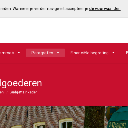
 bieden. Wanneer je verder navigeert accepteer je
de voorwaarden
ramma's
Paragrafen
Financiële begroting
B
lgoederen
ren
Budgettair kader