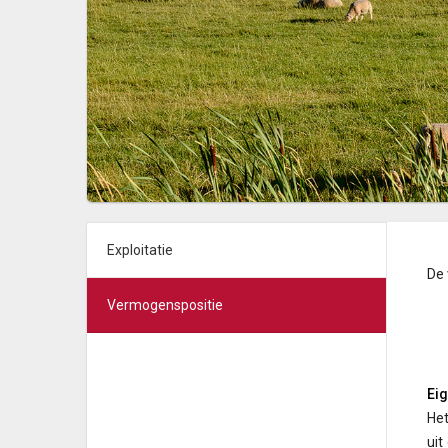
Exploitatie
De 
Vermogenspositie
Ei
He
uit