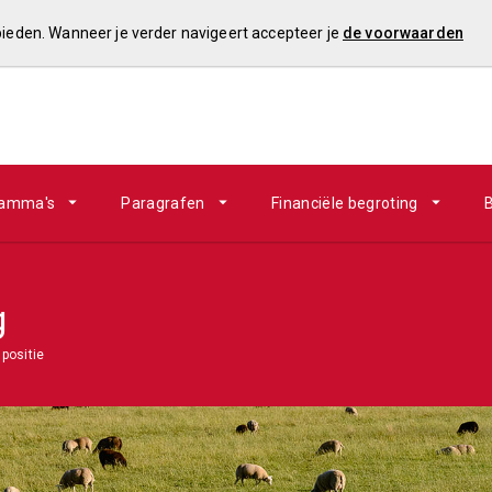
 bieden. Wanneer je verder navigeert accepteer je
de voorwaarden
ramma's
Paragrafen
Financiële begroting
B
g
positie