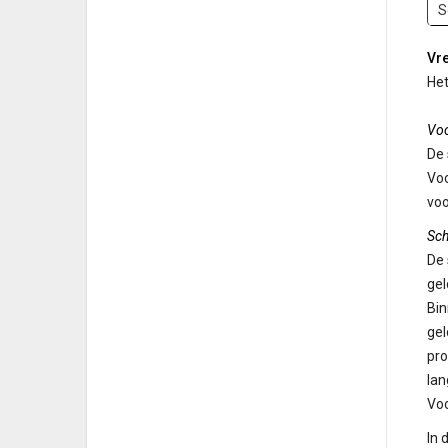
S
Vr
Het
Voo
De 
Voo
voo
Sc
De 
gel
Bin
gel
pro
lan
Voo
In 