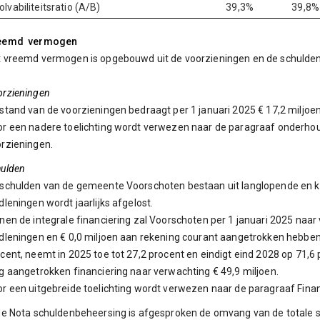
olvabiliteitsratio (A/B)
39,3%
39,8%
eemd vermogen
 vreemd vermogen is opgebouwd uit de voorzieningen en de schulden
rzieningen
stand van de voorzieningen bedraagt per 1 januari 2025 € 17,2 miljoen e
r een nadere toelichting wordt verwezen naar de paragraaf onderhou
rzieningen.
hulden
schulden van de gemeente Voorschoten bestaan uit langlopende en k
dleningen wordt jaarlijks afgelost.
nen de integrale financiering zal Voorschoten per 1 januari 2025 naar
dleningen en € 0,0 miljoen aan rekening courant aangetrokken hebben.
cent, neemt in 2025 toe tot 27,2 procent en eindigt eind 2028 op 71,
g aangetrokken financiering naar verwachting € 49,9 miljoen.
r een uitgebreide toelichting wordt verwezen naar de paragraaf Finan
de Nota schuldenbeheersing is afgesproken de omvang van de totale sc