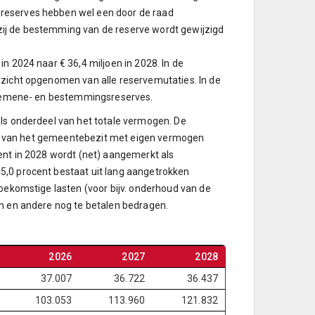
sreserves hebben wel een door de raad
zij de bestemming van de reserve wordt gewijzigd
n 2024 naar € 36,4 miljoen in 2028. In de
rzicht opgenomen van alle reservemutaties. In de
algemene- en bestemmingsreserves.
als onderdeel van het totale vermogen. De
cent van het gemeentebezit met eigen vermogen
ent in 2028 wordt (net) aangemerkt als
5,0 procent bestaat uit lang aangetrokken
toekomstige lasten (voor bijv. onderhoud van de
en en andere nog te betalen bedragen.
2026
2027
2028
37.007
36.722
36.437
103.053
113.960
121.832