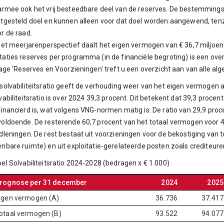
rmee ook het vrij besteedbare deel van de reserves. De bestemming
tgesteld doel en kunnen alleen voor dat doel worden aangewend, ten
r de raad.
het meerjarenperspectief daalt het eigen vermogen van € 36,7 miljoen i
aties reserves per programma (in de financiële begroting) is een ove
lage 'Reserves en Voorzieningen' treft u een overzicht aan van alle 
solvabiliteitsratio geeft de verhouding weer van het eigen vermogen 
vabiliteitsratio is over 2024 39,3 procent. Dit betekent dat 39,3 pro
inancierd is, wat volgens VNG-normen matig is. De ratio van 29,9 proc
oldoende. De resterende 60,7 procent van het totaal vermogen voor 4
dleningen. De rest bestaat uit voorzieningen voor de bekostiging van 
nbare ruimte) en uit exploitatie-gerelateerde posten zoals crediteur
el Solvabiliteitsratio 2024-2028 (bedragen x € 1.000)
rognose per 31 december
2024
2025
igen vermogen (A)
36.736
37.417
otaal vermogen (B)
93.522
94.077