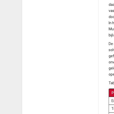
daa
vas
doo
In 
Mut
bij
De 
sol
gef
onv
gel
ope
Tab
P
E
T