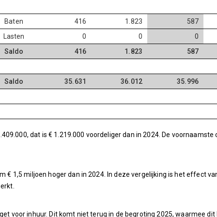
Baten
416
1.823
587
Lasten
0
0
0
Saldo
416
1.823
587
Saldo
35.631
36.012
35.996
409.000, dat is € 1.219.000 voordeliger dan in 2024. De voornaamste
im € 1,5 miljoen hoger dan in 2024. In deze vergelijking is het effect 
erkt.
get voor inhuur. Dit komt niet terug in de begroting 2025, waarmee dit 