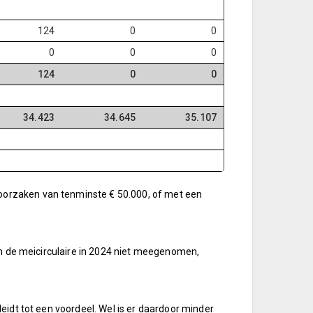
124
0
0
0
0
0
124
0
0
34.423
34.645
35.107
 oorzaken van tenminste € 50.000, of met een
van de meicirculaire in 2024 niet meegenomen,
leidt tot een voordeel. Wel is er daardoor minder