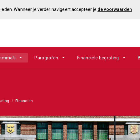
 bieden. Wanneer je verder navigeert accepteer je
de voorwaarden
ramma's
Paragrafen
Financiële begroting
B
uning
Financiën