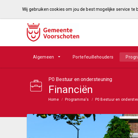
Wij gebruiken cookies om jou de best mogelijke service te
Algemeen
Portefeuillehouders
Prog
P0 Bestuur en ondersteuning
Financiën
Home
Programma's
P0 Bestuur en onderste