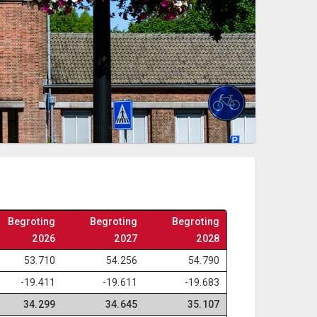
Begroting
Begroting
Begroting
2026
2027
2028
53.710
54.256
54.790
-19.411
-19.611
-19.683
34.299
34.645
35.107