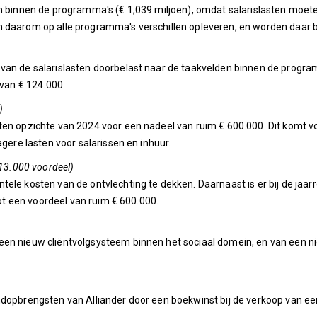
den binnen de programma's (€ 1,039 miljoen), omdat salarislasten mo
n daarom op alle programma's verschillen opleveren, en worden daar
 van de salarislasten doorbelast naar de taakvelden binnen de progr
 van € 124.000.
)
en opzichte van 2024 voor een nadeel van ruim € 600.000. Dit komt vo
agere lasten voor salarissen en inhuur.
613.000 voordeel)
tele kosten van de ontvlechting te dekken. Daarnaast is er bij de ja
tot een voordeel van ruim € 600.000.
en nieuw cliëntvolgsysteem binnen het sociaal domein, en van een ni
endopbrengsten van Alliander door een boekwinst bij de verkoop van