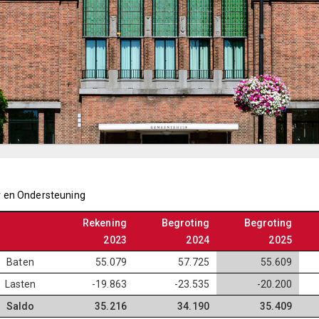
r en Ondersteuning
Rekening
Begroting
Begroting
2023
2024
2025
Baten
55.079
57.725
55.609
Lasten
-19.863
-23.535
-20.200
Saldo
35.216
34.190
35.409