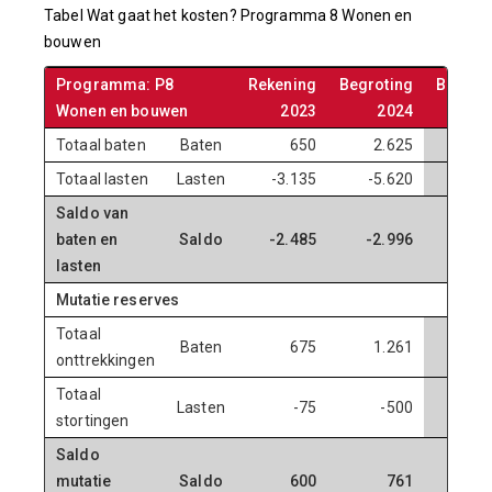
Tabel Wat gaat het kosten? Programma 8 Wonen en
bouwen
Programma: P8
Rekening
Begroting
Begrot
Wonen en bouwen
2023
2024
20
Totaal baten
Baten
650
2.625
6.
Totaal lasten
Lasten
-3.135
-5.620
-7.
Saldo van
baten en
Saldo
-2.485
-2.996
-1.
lasten
Mutatie reserves
Totaal
Baten
675
1.261
onttrekkingen
Totaal
Lasten
-75
-500
stortingen
Saldo
mutatie
Saldo
600
761