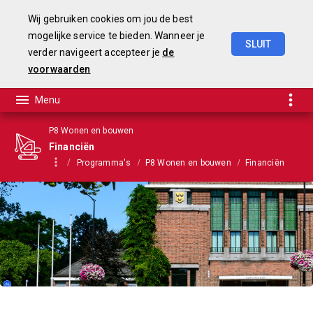
Wij gebruiken cookies om jou de best
mogelijke service te bieden. Wanneer je
SLUIT
verder navigeert accepteer je
de
Begroting
2025-2028
voorwaarden
P8 Wonen en bouwen
Financiën
Programma's
P8 Wonen en bouwen
Financiën