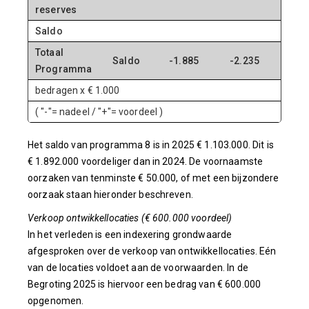
reserves
Saldo
Totaal
Saldo
-1.885
-2.235
-1.
Programma
bedragen x € 1.000
( "-"= nadeel / "+"= voordeel )
Het saldo van programma 8 is in 2025 € 1.103.000. Dit is
€ 1.892.000 voordeliger dan in 2024. De voornaamste
oorzaken van tenminste € 50.000, of met een bijzondere
oorzaak staan hieronder beschreven.
Verkoop ontwikkellocaties (€ 600.000 voordeel)
In het verleden is een indexering grondwaarde
afgesproken over de verkoop van ontwikkellocaties. Eén
van de locaties voldoet aan de voorwaarden. In de
Begroting 2025 is hiervoor een bedrag van € 600.000
opgenomen.