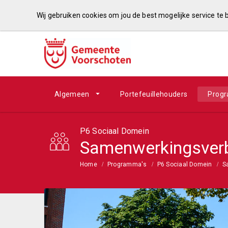
Wij gebruiken cookies om jou de best mogelijke service te
Algemeen
Portefeuillehouders
Prog
P6 Sociaal Domein
Samenwerkingsver
Home
Programma's
P6 Sociaal Domein
S