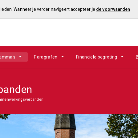
 bieden. Wanneer je verder navigeert accepteer je
de voorwaarden
ramma's
Paragrafen
Financiële begroting
B
banden
amenwerkingsverbanden