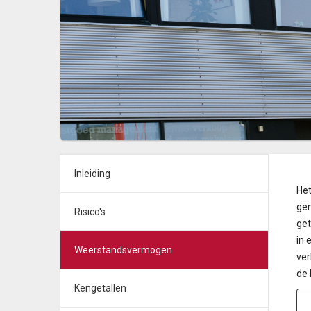
Inleiding
Het
gem
Risico's
get
in 
Weerstandsvermogen
ver
de 
Kengetallen