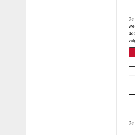
De 
wee
doo
vo
De 