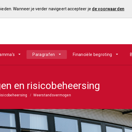
 bieden. Wanneer je verder navigeert accepteer je
de voorwaarden
ramma's
Paragrafen
Financiële begroting
B
n en risicobeheersing
isicobeheersing
Weerstandsvermogen