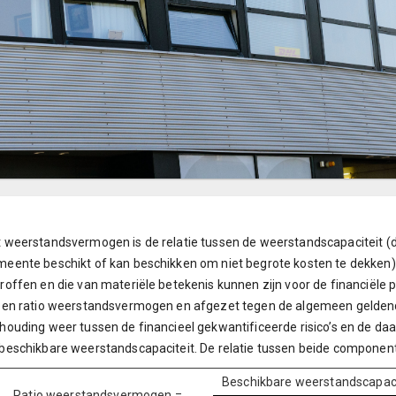
 weerstandsvermogen is de relatie tussen de weerstandscapaciteit 
eente beschikt of kan beschikken om niet begrote kosten te dekken) e
roffen en die van materiële betekenis kunnen zijn voor de financiële
een ratio weerstandsvermogen en afgezet tegen de algemeen geldend
houding weer tussen de financieel gekwantificeerde risico’s en de d
beschikbare weerstandscapaciteit. De relatie tussen beide compone
Beschikbare weerstandscapaci
Ratio weerstandsvermogen =