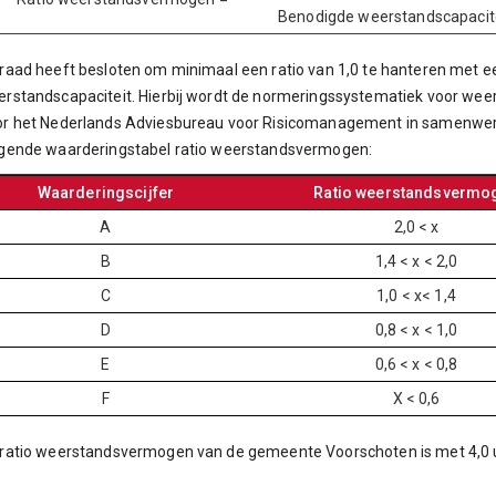
Benodigde weerstandscapacit
raad heeft besloten om minimaal een ratio van 1,0 te hanteren met ee
rstandscapaciteit. Hierbij wordt de normeringssystematiek voor wee
r het Nederlands Adviesbureau voor Risicomanagement in samenwerki
lgende waarderingstabel ratio weerstandsvermogen:
Waarderingscijfer
Ratio weerstandsvermo
A
2,0 < x
B
1,4 < x < 2,0
C
1,0 < x< 1,4
D
0,8 < x < 1,0
E
0,6 < x < 0,8
F
X < 0,6
ratio weerstandsvermogen van de gemeente Voorschoten is met 4,0 u