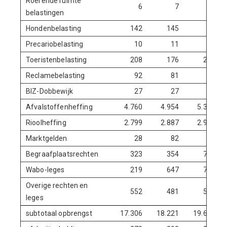
Roerende ruimte
6
7
7
belastingen
Hondenbelasting
142
145
0
Precariobelasting
10
11
11
Toeristenbelasting
208
176
280
Reclamebelasting
92
81
84
BIZ-Dobbewijk
27
27
27
Afvalstoffenheffing
4.760
4.954
5.353
Rioolheffing
2.799
2.887
2.974
Marktgelden
28
82
89
Begraafplaatsrechten
323
354
716
Wabo-leges
219
647
701
Overige rechten en
552
481
589
leges
subtotaal opbrengst
17.306
18.221
19.685