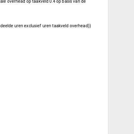
ale overhead op taakveld 0.4 op basis van de
rdeelde uren exclusief uren taakveld overhead))