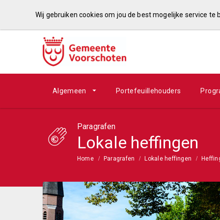
Wij gebruiken cookies om jou de best mogelijke service te
Algemeen
Portefeuillehouders
Prog
Paragrafen
Lokale heffingen
Home
Paragrafen
Lokale heffingen
Heffin