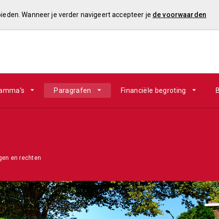
 bieden. Wanneer je verder navigeert accepteer je
de voorwaarden
ramma's
Paragrafen
Financiële begroting
B
gen en rechten