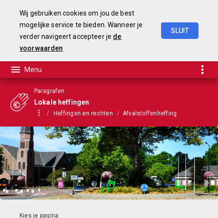
Wij gebruiken cookies om jou de best
mogelijke service te bieden. Wanneer je
SLUIT
verder navigeert accepteer je
de
Begroting
2025-2028
voorwaarden
Paragrafen
Lokale heffingen
Heffingen en rechten
Afvalstoffenheffing