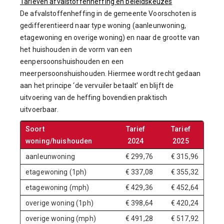
Tarieven afvalstoffenheffing en beleidskeuzes
De afvalstoffenheffing in de gemeente Voorschoten is
gedifferentieerd naar type woning (aanleunwoning,
etagewoning en overige woning) en naar de grootte van
het huishouden in de vorm van een
eenpersoonshuishouden en een
meerpersoonshuishouden. Hiermee wordt recht gedaan
aan het principe ‘de vervuiler betaalt’ en blijft de
uitvoering van de heffing bovendien praktisch
uitvoerbaar.
Soort
Tarief
Tarief
woning/huishouden
2024
2025
aanleunwoning
€ 299,76
€ 315,96
etagewoning (1ph)
€ 337,08
€ 355,32
etagewoning (mph)
€ 429,36
€ 452,64
overige woning (1ph)
€ 398,64
€ 420,24
overige woning (mph)
€ 491,28
€ 517,92