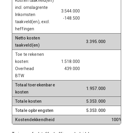
Kosten taakveld(en)
incl. omslagrente
3.544.000
Inkomsten
-148.500
taakveld(en), excl.
heffingen
Netto kosten
3.395.000
taakveld(en)
Toe te rekenen
kosten:
1.518.000
Overhead
439.000
BTW
Totaal toerekenbare
1.957.000
kosten
Totale kosten
5.353.000
Totale opbrengsten
5.353.000
Kostendekkendheid
100%